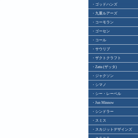
・ゴッドハンズ
・九重ルアーズ
・コーモラン
・ゴーセン
・コール
・サウリブ
・ザクトクラフト
・Zatta (ザッタ)
・ジャクソン
・シマノ
・シー・レーベル
・Jun Minnow
・シンドラー
・スミス
・スカジットデザインズ