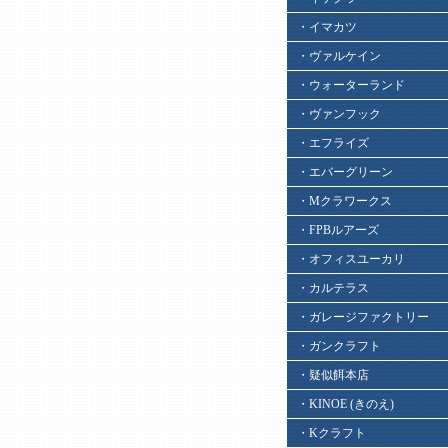
・イマカツ
・ヴァルケイン
・ウォーターランド
・ヴァンフック
・エフライズ
・エバーグリーン
・Mクラワークス
・FPBルアーズ
・オフィスユーカリ
・カルテラス
・ガレージファクトリー
・ガンクラフト
・疑似餌本店
・KINOE (きのえ)
・Kクラフト