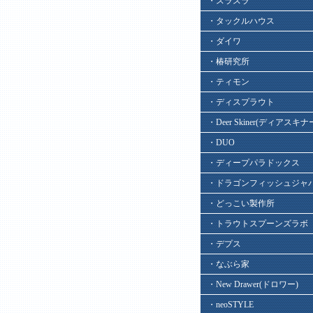
・スラスラ
・タックルハウス
・ダイワ
・椿研究所
・ティモン
・ディスプラウト
・Deer Skiner(ディアスキナ
・DUO
・ディープパラドックス
・ドラゴンフィッシュジャ
・どっこい製作所
・トラウトスプーンズラボ
・デプス
・なぶら家
・New Drawer(ドロワー)
・neoSTYLE