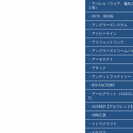
・アパレル（ウェア、偏光
ス等）
・DVD、BOOK
・アングラーズシステム
・アイビーライン
・アイジェットリンク
・アングラーズドリームバ
・アーキテクト
・アチック
・アンデットファクトリー
・IOS FACTORY
・アールグラット（AALGL
T）
・ALFRED【アルフレッド
・1089工房
・イトウクラフト
・イケクラ