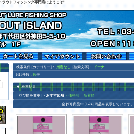
トラウトフィッシング専門店にようこそ!!
検索条件 [カテゴリー]：
指定なし
[検索文字]：
ドーナ
HIT件数：
93
件
検索結果
[並び順を変更]
・おすすめ順
・価格順
・新着順
全 [93] 商品中 [1-24] 商品を表示しています。