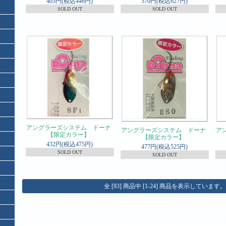
405円(税込446円)
570円(税込627円)
SOLD OUT
SOLD OUT
アングラーズシステム ドーナ
アングラーズシステム ドーナ
ア
【限定カラー】
【限定カラー】
432円(税込475円)
477円(税込525円)
SOLD OUT
SOLD OUT
全 [93] 商品中 [1-24] 商品を表示しています。