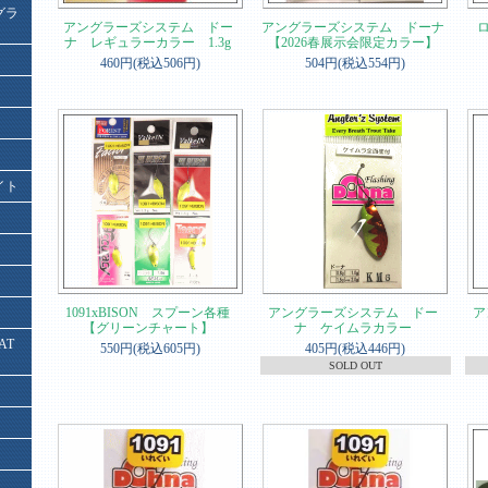
グラ
アングラーズシステム ドー
アングラーズシステム ドーナ
ナ レギュラーカラー 1.3g
【2026春展示会限定カラー】
460円(税込506円)
504円(税込554円)
イト
1091xBISON スプーン各種
アングラーズシステム ドー
ア
【グリーンチャート】
ナ ケイムラカラー
AT
550円(税込605円)
405円(税込446円)
SOLD OUT
】